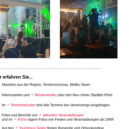
 - - - - - - - - - - - - - - - -- - - - - - - - - - - - - - - - - - - - - - - - - - - - - -- - - - -
r erfahren Sie...
Aktuelles aus der Region, Terminvorschau, Wetter, News
Interessantes und
Wissenwertes
über den Neu-Ulmer Stadtteil Pfuhl.
Im
Terminkalender
sind alle Termine des Vereinsrings eingetragen.
Fotos und Berichte von
aktuellen Veranstaltungen
und im
Archiv
lagern Fotos von Festen und Veranstaltungen ab 1999!
Auf den
Tourismus-Seiten
finden Reisende und Ortsunkundige