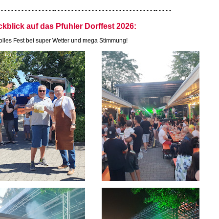
 - - - - - - - - - - - - - - - -- - - - - - - - - - - - - - - - - - - - - - - - - - - - - -- - - - -
kblick auf das Pfuhler Dorffest 2026:
tolles Fest bei super Wetter und mega Stimmung!