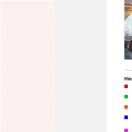
- - - -
Hie