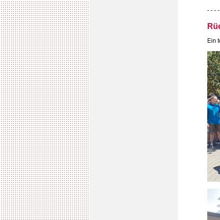
- - - -
Rüc
Ein 